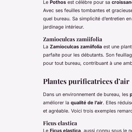
Le
Pothos
est célèbre pour sa
croissan
Avec ses feuilles tombantes et gracieuse
quel bureau. Sa simplicité d’entretien e
jardinage intérieur.
Zamioculcas zamiifolia
La
Zamioculcas zamiifolia
est une plant
parfaite pour les débutants. Son feuillag
pour tout bureau, contribuant à une am
Plantes purificatrices d’air
Dans un environnement de bureau, les
p
améliorer la
qualité de l’air
. Elles rédui
et agréable. Voici trois exemples remar
Ficus elastica
Le
Ficus elastica
, aussi connu sous le 