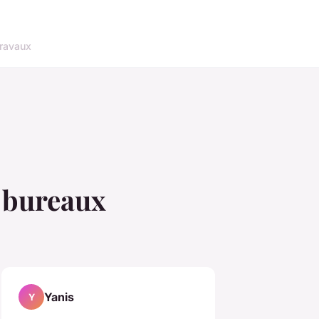
ravaux
s bureaux
Yanis
Y