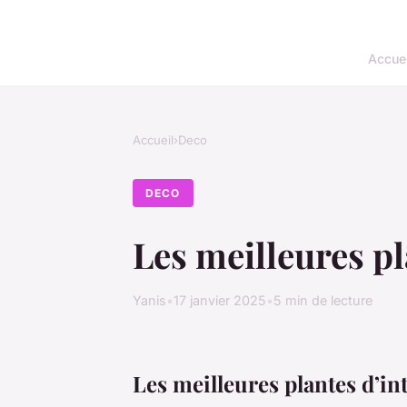
Accuei
Accueil
›
Deco
DECO
Les meilleures pl
Yanis
•
17 janvier 2025
•
5 min de lecture
Les meilleures plantes d’i