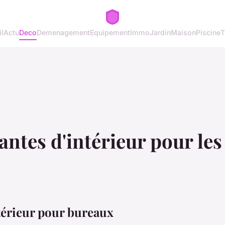
l
Actu
Deco
Demenagement
Equipement
Immo
Jardin
Maison
Piscine
T
antes d'intérieur pour le
ntérieur pour bureaux