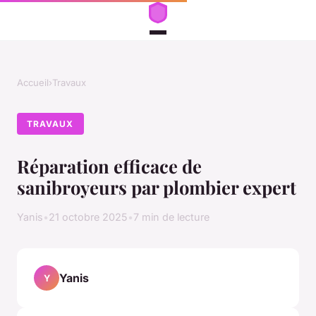
Accueil
›
Travaux
TRAVAUX
Réparation efficace de
sanibroyeurs par plombier expert
Yanis
•
21 octobre 2025
•
7 min de lecture
Yanis
Y