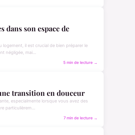
es dans son espace de
logement, il est crucial de bien préparer le
 négligée, mai...
5 min de lecture →
une transition en douceur
ssante, especialmente lorsque vous avez des
e particulièrem...
7 min de lecture →