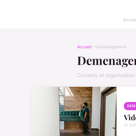
Accuei
Accueil
› Demenagement
Demenage
Conseils et organisati
DEM
Vid
25 jui