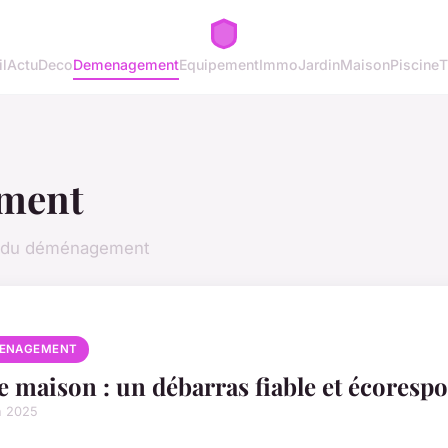
l
Actu
Deco
Demenagement
Equipement
Immo
Jardin
Maison
Piscine
T
ment
on du déménagement
ENAGEMENT
e maison : un débarras fiable et écoresp
n 2025