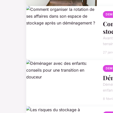
DEM
Com
sto
Avant
terra
27 jan
DEM
Dém
Démén
enfan
8 févr