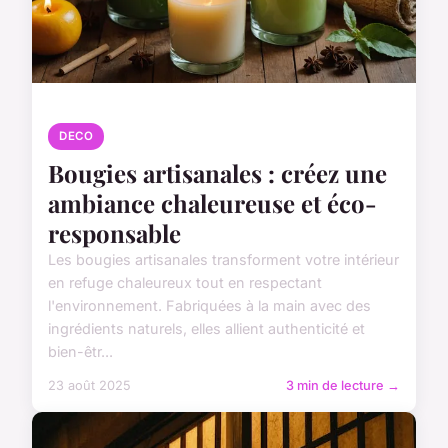
DECO
Bougies artisanales : créez une
ambiance chaleureuse et éco-
responsable
Les bougies artisanales transforment votre intérieur
en refuge chaleureux tout en respectant
l'environnement. Fabriquées à la main avec des
ingrédients naturels, elles allient authenticité et
bien-êtr...
23 août 2025
3 min de lecture →