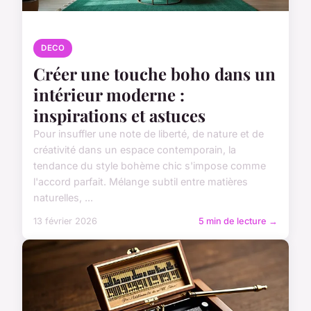
DECO
Créer une touche boho dans un
intérieur moderne :
inspirations et astuces
Pour insuffler une note de liberté, de nature et de
créativité dans un espace contemporain, la
tendance du style bohème chic s'impose comme
l'accord parfait. Mélange subtil entre matières
naturelles, ...
13 février 2026
5 min de lecture →