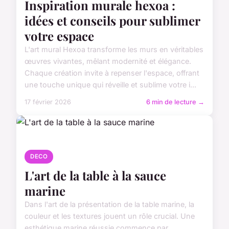
Inspiration murale hexoa :
idées et conseils pour sublimer
votre espace
L'art mural Hexoa transforme les murs en véritables
œuvres vivantes, mêlant modernité et élégance.
Chaque création invite à repenser l'espace, offrant
une touche unique qui réveille et sublime votre i...
17 février 2026
6 min de lecture →
DECO
L'art de la table à la sauce
marine
Dans l'art de la présentation de la table marine, la
couleur et les textures jouent un rôle crucial. Une
esthétique marine réussie commence par