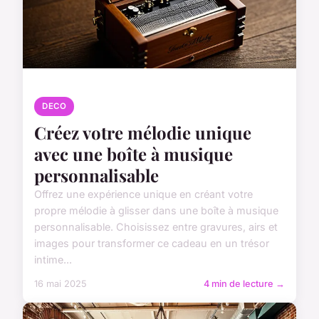
DECO
Créez votre mélodie unique
avec une boîte à musique
personnalisable
Offrez une expérience unique en créant votre
propre mélodie à glisser dans une boîte à musique
personnalisable. Choisissez entre gravures, airs et
images pour transformer ce cadeau en un trésor
intime...
16 mai 2025
4 min de lecture →