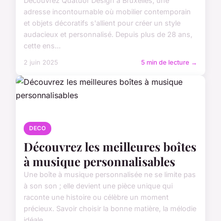
Découvrez Quatuor Design à Bruxelles, une
adresse incontournable où mobilier contemporain
et objets décoratifs s'allient pour créer un style
audacieux et personnalisé. Depuis plus de 28 ans,
cette ens...
2 juin 2025
5 min de lecture →
DECO
Découvrez les meilleures boîtes
à musique personnalisables
Une boîte à musique personnalisée ne se limite pas
à son son ; elle devient une pièce unique qui
raconte une histoire ou célèbre un moment
précieux. Savoir choisir la bonne matière, la mélodie
idéale ...