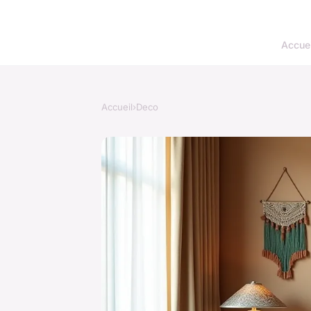
Accuei
Accueil
›
Deco