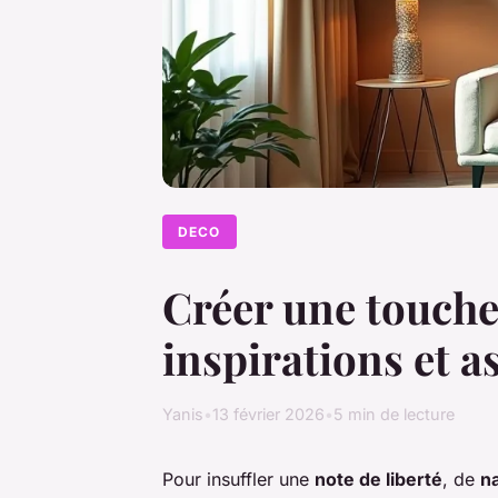
DECO
Créer une touche
inspirations et a
Yanis
•
13 février 2026
•
5 min de lecture
Pour insuffler une
note de liberté
, de
n