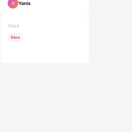
Yanis
Y
TAGS
Deco