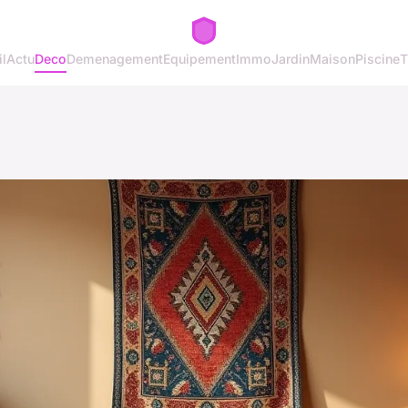
l
Actu
Deco
Demenagement
Equipement
Immo
Jardin
Maison
Piscine
T