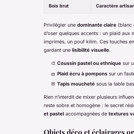
Bois brut
Caractère artisa
Privilégier une
dominante claire
(blanc 
d’oser quelques accents : un plaid aux 
imprimés, un pouf kilim. Ces touches en
gardant une
lisibilité visuelle
.
🎨
Coussin pastel ou ethnique
sur u
🧺
Plaid écru à pompons
sur un faut
🌸
Tapis moucheté
sous la table ba
Rien n’interdit de mixer plusieurs influe
reste sobre et homogène : le secret rési
et pastel
accompagnées de
textures v
Objets déco et éclairages o