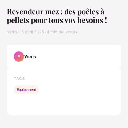
Revendeur mcz : des poêles à
pellets pour tous vos besoins !
Yanis
•
15 avril 2025
•
4 min de lecture
Yanis
Y
TAGS
Equipement