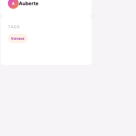
Auberte
A
TAGS
travaux