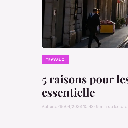
TRAVAUX
5 raisons pour le
essentielle
Auberte
•
15/04/2026 10:43
•
9 min de lecture