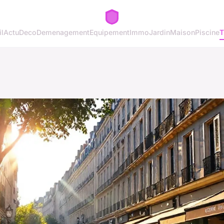
l
Actu
Deco
Demenagement
Equipement
Immo
Jardin
Maison
Piscine
T