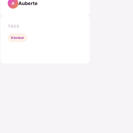
Auberte
A
TAGS
travaux