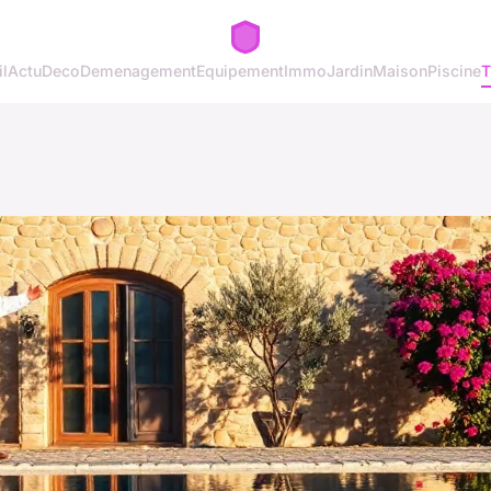
l
Actu
Deco
Demenagement
Equipement
Immo
Jardin
Maison
Piscine
T